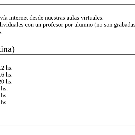
vía internet desde nuestras aulas virtuales.
ndividuales con un profesor por alumno (no son grabadas
s.
ina)
12 hs.
16 hs.
20 hs.
 hs.
 hs.
 hs.