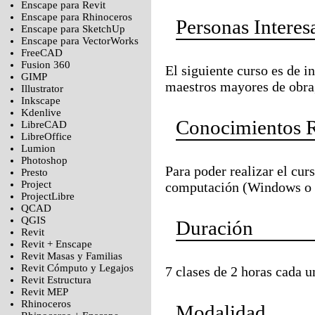
Enscape para Revit
Enscape para Rhinoceros
Personas Interes
Enscape para SketchUp
Enscape para VectorWorks
FreeCAD
Fusion 360
El siguiente curso es de in
GIMP
maestros mayores de obra,
Illustrator
Inkscape
Kdenlive
Conocimientos 
LibreCAD
LibreOffice
Lumion
Photoshop
Para poder realizar el cu
Presto
Project
computación (Windows o M
ProjectLibre
QCAD
QGIS
Duración
Revit
Revit + Enscape
Revit Masas y Familias
Revit Cómputo y Legajos
7 clases de 2 horas cada u
Revit Estructura
Revit MEP
Rhinoceros
Modalidad