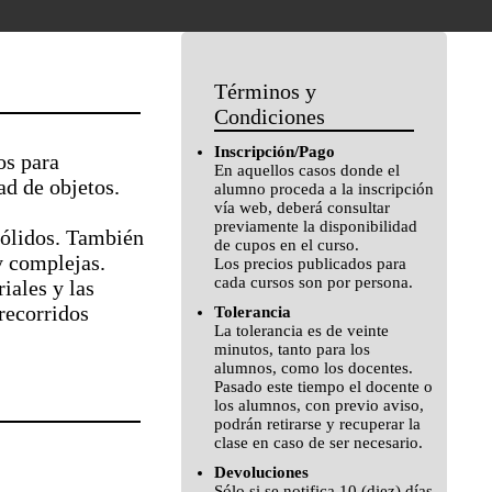
Términos y
Condiciones
Inscripción/Pago
os para
En aquellos casos donde el
d de objetos.
alumno proceda a la inscripción
vía web, deberá consultar
previamente la disponibilidad
sólidos. También
de cupos en el curso.
y complejas.
Los precios publicados para
cada cursos son por persona.
iales y las
recorridos
Tolerancia
La tolerancia es de veinte
minutos, tanto para los
alumnos, como los docentes.
Pasado este tiempo el docente o
los alumnos, con previo aviso,
podrán retirarse y recuperar la
clase en caso de ser necesario.
Devoluciones
Sólo si se notifica 10 (diez) días