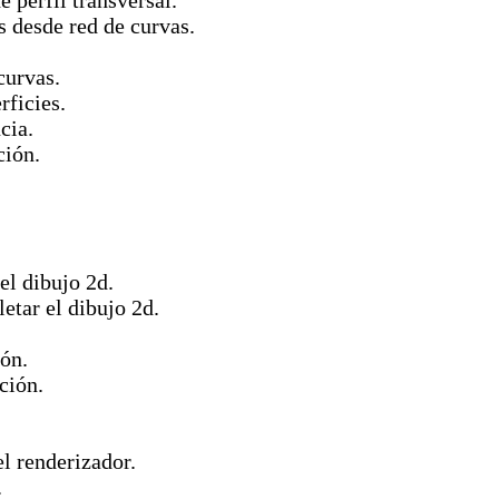
 perfil transversal.
 desde red de curvas.
curvas.
rficies.
cia.
ción.
el dibujo 2d.
tar el dibujo 2d.
ón.
ción.
el renderizador.
.