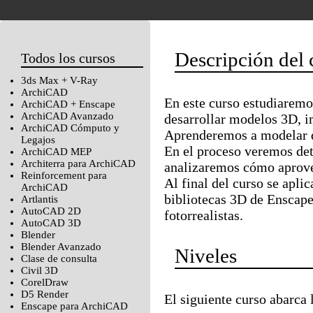
Descripción del 
Todos los cursos
3ds Max + V-Ray
ArchiCAD
En este curso estudiaremo
ArchiCAD + Enscape
ArchiCAD Avanzado
desarrollar modelos 3D, i
ArchiCAD Cómputo y
Aprenderemos a modelar d
Legajos
En el proceso veremos det
ArchiCAD MEP
Architerra para ArchiCAD
analizaremos cómo aprove
Reinforcement para
Al final del curso se apli
ArchiCAD
bibliotecas 3D de Enscape
Artlantis
AutoCAD 2D
fotorrealistas.
AutoCAD 3D
Blender
Blender Avanzado
Niveles
Clase de consulta
Civil 3D
CorelDraw
D5 Render
El siguiente curso abarca 
Enscape para ArchiCAD