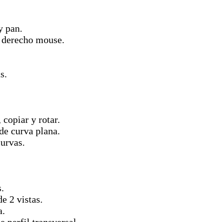
y pan.
 derecho mouse.
s.
copiar y rotar.
de curva plana.
curvas.
.
e 2 vistas.
a.