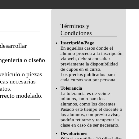
Términos y
Condiciones
Inscripción/Pago
desarrollar
En aquellos casos donde el
alumno proceda a la inscripción
vía web, deberá consultar
ngeniería o diseño
previamente la disponibilidad
de cupos en el curso.
 vehículo o piezas
Los precios publicados para
cada cursos son por persona.
icas necesarias
atos.
Tolerancia
La tolerancia es de veinte
orrecto modelado.
minutos, tanto para los
alumnos, como los docentes.
Pasado este tiempo el docente o
los alumnos, con previo aviso,
podrán retirarse y recuperar la
clase en caso de ser necesario.
Devoluciones
Sólo si se notifica 10 (diez) días