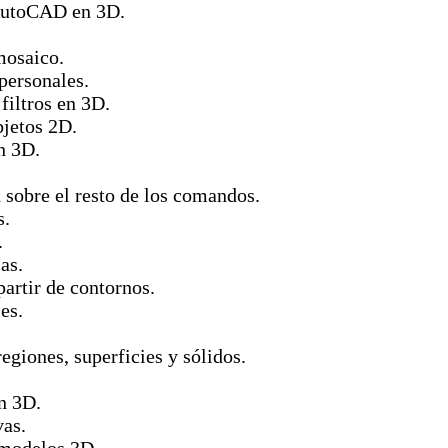
 AutoCAD en 3D.
mosaico.
personales.
filtros en 3D.
bjetos 2D.
n 3D.
d sobre el resto de los comandos.
s.
.
as.
partir de contornos.
es.
egiones, superficies y sólidos.
en 3D.
vas.