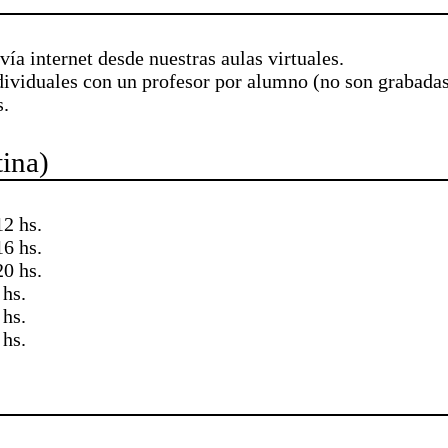
vía internet desde nuestras aulas virtuales.
ndividuales con un profesor por alumno (no son grabadas
s.
ina)
12 hs.
16 hs.
20 hs.
 hs.
 hs.
 hs.