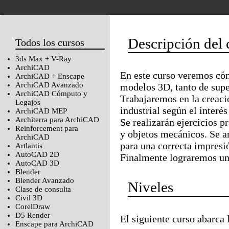
Descripción del 
Todos los cursos
3ds Max + V-Ray
ArchiCAD
En este curso veremos có
ArchiCAD + Enscape
ArchiCAD Avanzado
modelos 3D, tanto de supe
ArchiCAD Cómputo y
Trabajaremos en la creaci
Legajos
industrial según el interé
ArchiCAD MEP
Architerra para ArchiCAD
Se realizarán ejercicios p
Reinforcement para
y objetos mecánicos. Se ar
ArchiCAD
para una correcta impresió
Artlantis
AutoCAD 2D
Finalmente lograremos una
AutoCAD 3D
Blender
Blender Avanzado
Niveles
Clase de consulta
Civil 3D
CorelDraw
D5 Render
El siguiente curso abarca 
Enscape para ArchiCAD