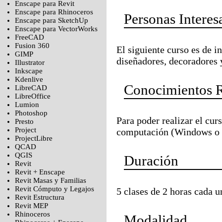
Enscape para Revit
Enscape para Rhinoceros
Personas Interes
Enscape para SketchUp
Enscape para VectorWorks
FreeCAD
Fusion 360
El siguiente curso es de i
GIMP
diseñadores, decoradores y
Illustrator
Inkscape
Kdenlive
Conocimientos 
LibreCAD
LibreOffice
Lumion
Photoshop
Para poder realizar el cu
Presto
Project
computación (Windows o 
ProjectLibre
QCAD
QGIS
Duración
Revit
Revit + Enscape
Revit Masas y Familias
Revit Cómputo y Legajos
5 clases de 2 horas cada u
Revit Estructura
Revit MEP
Rhinoceros
Modalidad