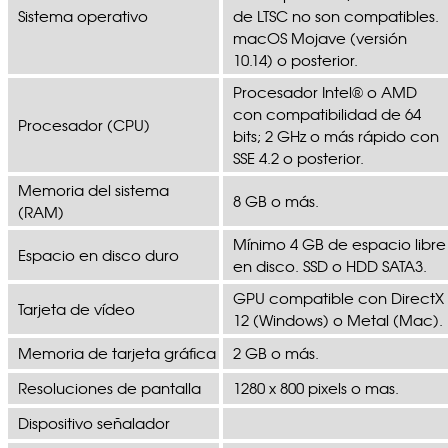
Sistema operativo
de LTSC no son compatibles.
macOS Mojave (versión
10.14) o posterior.
Procesador Intel® o AMD
con compatibilidad de 64
Procesador (CPU)
bits; 2 GHz o más rápido con
SSE 4.2 o posterior.
Memoria del sistema
8 GB o más.
(RAM)
Mínimo 4 GB de espacio libre
Espacio en disco duro
en disco. SSD o HDD SATA3.
GPU compatible con DirectX
Tarjeta de vídeo
12 (Windows) o Metal (Mac).
Memoria de tarjeta gráfica
2 GB o más.
Resoluciones de pantalla
1280 x 800 pixels o mas.
Dispositivo señalador