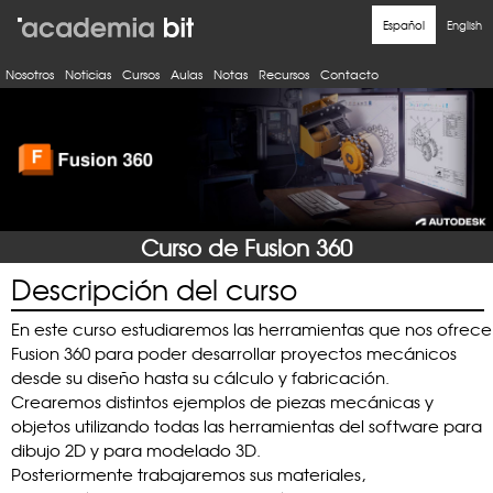
Nosotros
Noticias
Cursos
Aulas
Notas
Recursos
Contacto
Curso de Fusion 360
Descripción del curso
En este curso estudiaremos las herramientas que nos ofrece
Fusion 360 para poder desarrollar proyectos mecánicos
desde su diseño hasta su cálculo y fabricación.
Crearemos distintos ejemplos de piezas mecánicas y
objetos utilizando todas las herramientas del software para
dibujo 2D y para modelado 3D.
Posteriormente trabajaremos sus materiales,