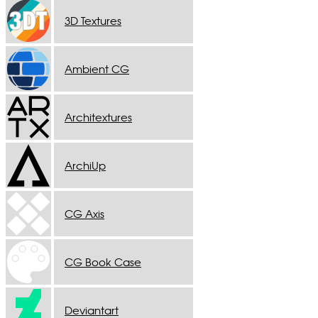
3D Textures
Ambient CG
Architextures
ArchiUp
CG Axis
CG Book Case
Deviantart